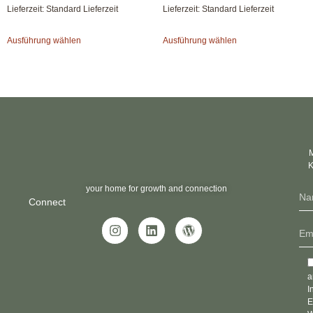
Lieferzeit:
Standard Lieferzeit
Lieferzeit:
Standard Lieferzeit
Ausführung wählen
Ausführung wählen
M
K
your home for growth and connection
Connect
a
I
E