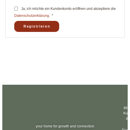
Ja, ich möchte ein Kundenkonto eröffnen und akzeptiere die
Datenschutzerklärung
.
*
Registrieren
Mit
Kurs
pe
your home for growth and connection