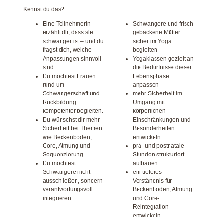
Kennst du das?
Eine Teilnehmerin
Schwangere und frisch
erzählt dir, dass sie
gebackene Mütter
schwanger ist – und du
sicher im Yoga
fragst dich, welche
begleiten
Anpassungen sinnvoll
Yogaklassen gezielt an
sind.
die Bedürfnisse dieser
Du möchtest Frauen
Lebensphase
rund um
anpassen
Schwangerschaft und
mehr Sicherheit im
Rückbildung
Umgang mit
kompetenter begleiten.
körperlichen
Du wünschst dir mehr
Einschränkungen und
Sicherheit bei Themen
Besonderheiten
wie Beckenboden,
entwickeln
Core, Atmung und
prä- und postnatale
Sequenzierung.
Stunden strukturiert
Du möchtest
aufbauen
Schwangere nicht
ein tieferes
ausschließen, sondern
Verständnis für
verantwortungsvoll
Beckenboden, Atmung
integrieren.
und Core-
Reintegration
entwickeln