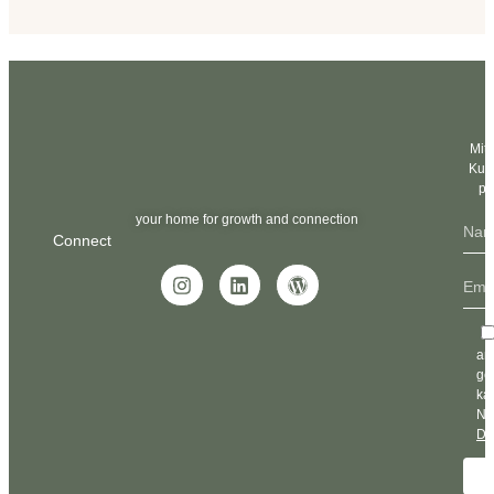
Mit
Kurs
pe
your home for growth and connection
Connect
an
ge
ka
Ne
Da