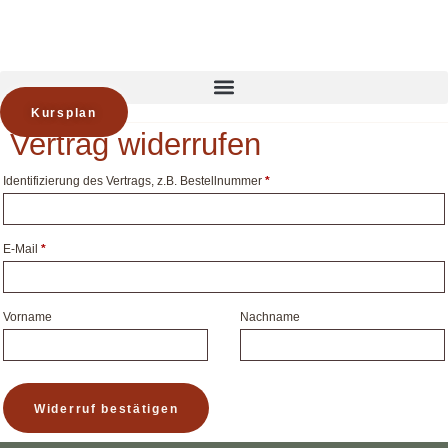
Zum
Inhalt
springen
Kursplan
Vertrag widerrufen
Identifizierung des Vertrags, z.B. Bestellnummer
*
E-Mail
*
E-
Vorname
Nachname
Mail
(wiederholen)
*
Widerruf bestätigen