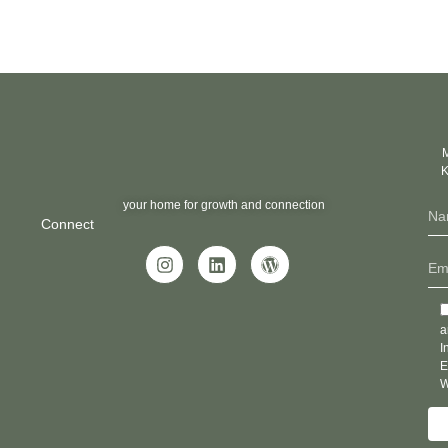
M
K
your home for growth and connection
Connect
a
I
E
W