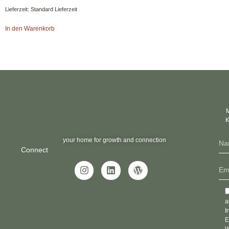
Lieferzeit:
Standard Lieferzeit
In den Warenkorb
M
K
your home for growth and connection
Connect
a
I
E
W