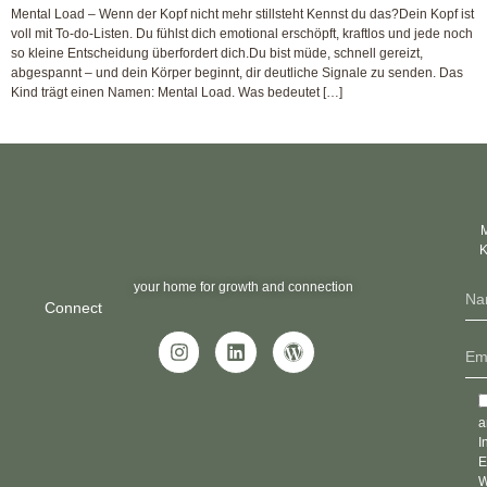
Mental Load – Wenn der Kopf nicht mehr stillsteht Kennst du das?Dein Kopf ist
voll mit To-do-Listen. Du fühlst dich emotional erschöpft, kraftlos und jede noch
so kleine Entscheidung überfordert dich.Du bist müde, schnell gereizt,
abgespannt – und dein Körper beginnt, dir deutliche Signale zu senden. Das
Kind trägt einen Namen: Mental Load. Was bedeutet […]
M
K
your home for growth and connection
Connect
a
I
E
W