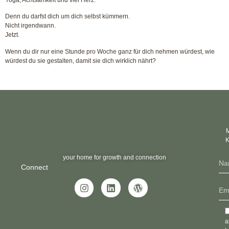
Yoga, Achtsamkeit und viel Herz.
Denn du darfst dich um dich selbst kümmern.
Nicht irgendwann.
Jetzt.
Wenn du dir nur eine Stunde pro Woche ganz für dich nehmen würdest, wie
würdest du sie gestalten, damit sie dich wirklich nährt?
M
K
your home for growth and connection
Connect
a