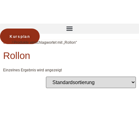
Zum
Inhalt
springen
Kursplan
Start
/ Produkte verschlagwortet mit „Rollon“
Rollon
Einzelnes Ergebnis wird angezeigt