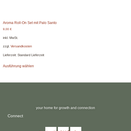
Aroma Roll-On Set mit Palo Santo
9,00
€
inkl. MwSt.
zzgl.
Versandkosten
Lieferzeit:
Standard Lieferzeit
Dieses
Ausführung wählen
Produkt
weist
mehrere
Varianten
auf.
Die
Optionen
können
your home for growth and connection
auf
der
Connect
Produktseite
gewählt
werden