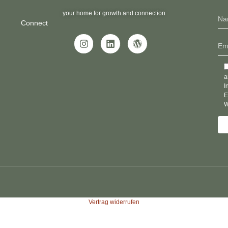
your home for growth and connection
Connect
a
I
E
W
Vertrag widerrufen