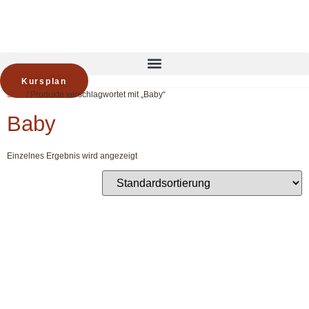
Zum
Inhalt
springen
Kursplan
Start
/ Produkte verschlagwortet mit „Baby“
Baby
Einzelnes Ergebnis wird angezeigt