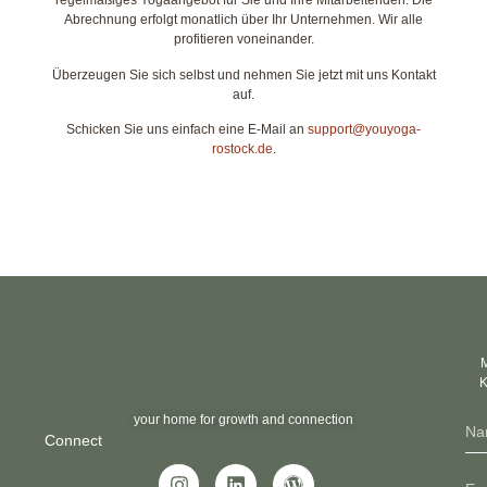
regelmäßiges Yogaangebot für Sie und Ihre Mitarbeitenden. Die
Abrechnung erfolgt monatlich über Ihr Unternehmen. Wir alle
profitieren voneinander.
Überzeugen Sie sich selbst und nehmen Sie jetzt mit uns Kontakt
auf.
Schicken Sie uns einfach eine E-Mail an
support@youyoga-
rostock.de
.
M
K
your home for growth and connection
Connect