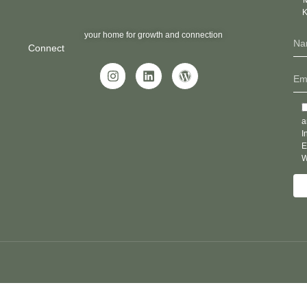
K
your home for growth and connection
Connect
a
I
E
W