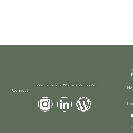
M
K
your home for growth and connection
Connect
a
I
E