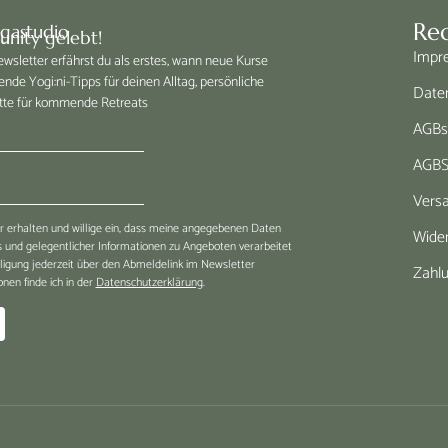
Rec
ogastudio
nity gelebt!
Impr
sletter erfährst du als erstes, wann neue Kurse
ende Yogi:ni-Tipps für deinen Alltag, persönliche
Date
tte für kommende Retreats
AGBs 
AGBS
Vers
 erhalten und willige ein, dass meine angegebenen Daten
Wider
und gelegentlicher Informationen zu Angeboten verarbeitet
lligung jederzeit über den Abmeldelink im Newsletter
Zahl
nen finde ich in der
Datenschutzerklärung
.