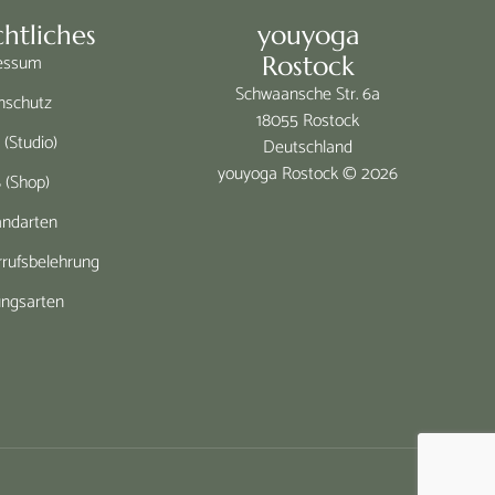
htliches
youyoga
essum
Rostock
Schwaansche Str. 6a
nschutz
18055 Rostock
(Studio)
Deutschland
youyoga Rostock © 2026
 (Shop)
andarten
rufsbelehrung
ungsarten