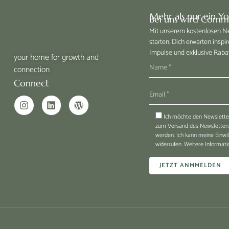
Mehr als nur ein Y
Bei uns wird Commu
Mit unserem kostenlosen New
starten. Dich erwarten inspir
Impulse und exklusive Raba
your home for growth and
connection
Connect
Ich möchte den Newsletter
zum Versand des Newsletters 
werden. Ich kann meine Einwi
widerrufen. Weitere Informatio