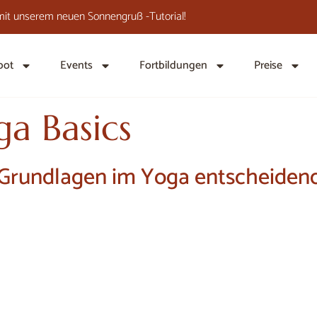
it unserem neuen Sonnengruß -Tutorial!
bot
Events
Fortbildungen
Preise
ga Basics
Grundlagen im Yoga entscheidend