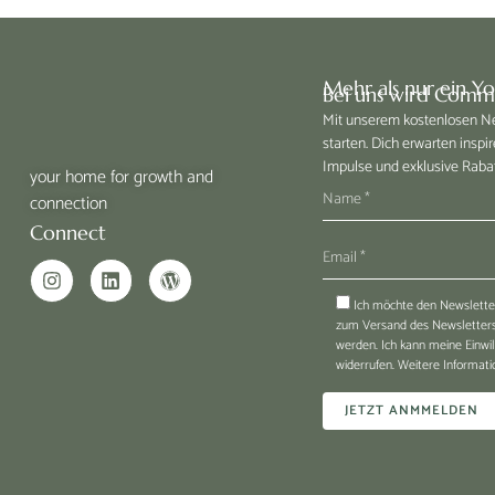
Mehr als nur ein Y
Bei uns wird Commu
Mit unserem kostenlosen New
starten. Dich erwarten inspir
Impulse und exklusive Raba
your home for growth and
connection
Connect
Ich möchte den Newsletter
zum Versand des Newsletters 
werden. Ich kann meine Einwi
widerrufen. Weitere Informatio