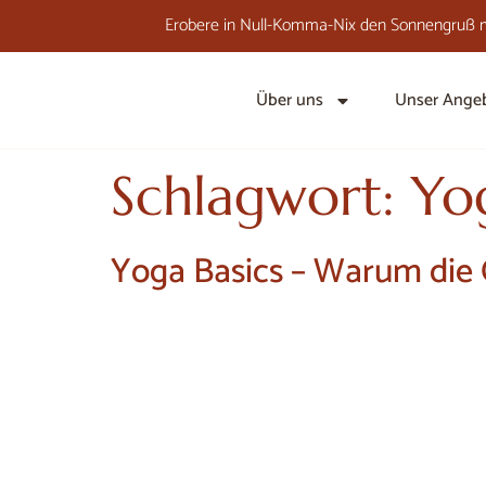
Erobere in Null-Komma-Nix den Sonnengruß m
Über uns
Unser Ange
Schlagwort:
Yo
Yoga Basics – Warum die 