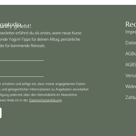
Rec
ogastudio
nity gelebt!
Impr
sletter erfährst du als erstes, wann neue Kurse
ende Yogi:ni-Tipps für deinen Alltag, persönliche
Date
tte für kommende Retreats
AGBs 
AGBS
Vers
 erhalten und willige ein, dass meine angegebenen Daten
Wider
und gelegentlicher Informationen zu Angeboten verarbeitet
lligung jederzeit über den Abmeldelink im Newsletter
Zahl
nen finde ich in der
Datenschutzerklärung
.