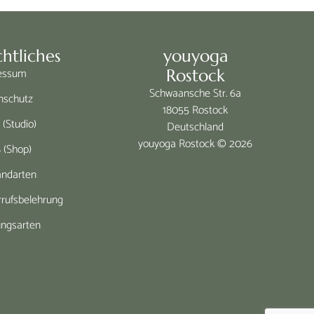
htliches
youyoga
essum
Rostock
Schwaansche Str. 6a
nschutz
18055 Rostock
(Studio)
Deutschland
youyoga Rostock © 2026
 (Shop)
andarten
rufsbelehrung
ungsarten