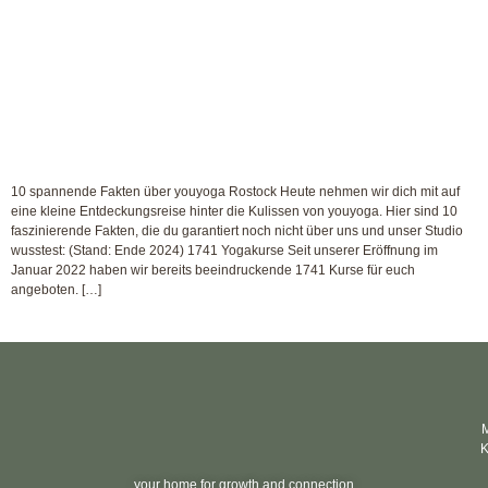
10 spannende Fakten über youyoga Rostock Heute nehmen wir dich mit auf
eine kleine Entdeckungsreise hinter die Kulissen von youyoga. Hier sind 10
faszinierende Fakten, die du garantiert noch nicht über uns und unser Studio
wusstest: (Stand: Ende 2024) 1741 Yogakurse Seit unserer Eröffnung im
Januar 2022 haben wir bereits beeindruckende 1741 Kurse für euch
angeboten. […]
M
K
your home for growth and connection