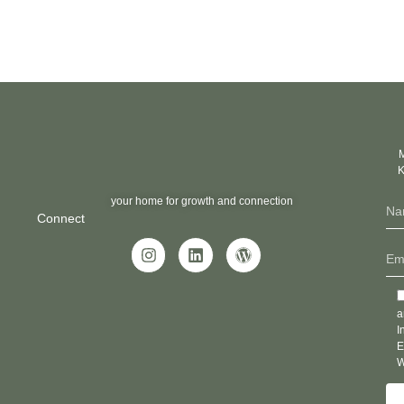
M
K
your home for growth and connection
Connect
a
I
E
W